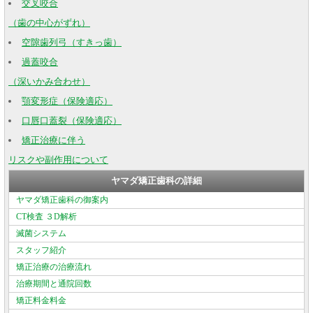
交叉咬合
（歯の中心がずれ）
空隙歯列弓（すきっ歯）
過蓋咬合
（深いかみ合わせ）
顎変形症（保険適応）
口唇口蓋裂（保険適応）
矯正治療に伴う
リスクや副作用について
ヤマダ矯正歯科の詳細
ヤマダ矯正歯科の御案内
CT検査 ３D解析
滅菌システム
スタッフ紹介
矯正治療の治療流れ
治療期間と通院回数
矯正料金料金