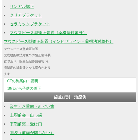
リンガル矯正
クリアブラケット
セラミックブラケット
マウスピース型矯正装置（薬機法対象外）
マウスピース型矯正装置（インビザライン・薬機法対象外）
マウスピース型矯正装置
完成物薬機法対象外の矯正歯科装
置であり、医薬品副作用被害 救
済制度の対象外となる場合があり
ます。
CTの御案内・説明
10代から子供の矯正
歯並び別 治療例
叢生・八重歯・乱ぐい歯
上顎前突・出っ歯
下顎前突・受け口
開咬（前歯が閉じない）