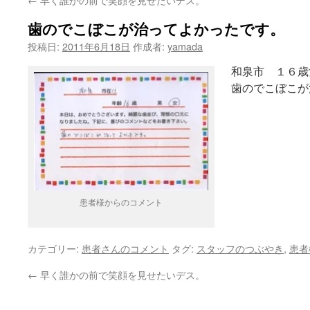
ン
歯のでこぼこが治ってよかったです。
ツ
投稿日:
2011年6月18日
作成者:
yamada
へ
和泉市 １６歳
ス
歯のでこぼこが
キ
ッ
プ
患者様からのコメント
カテゴリー:
患者さんのコメント
タグ:
スタッフのつぶやき
,
患者
←
早く誰かの前で笑顔を見せたいデス。