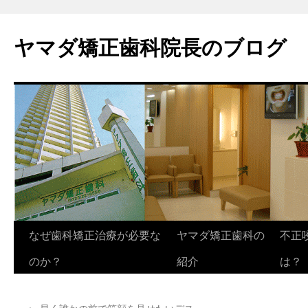
ヤマダ矯正歯科院長のブログ
コ
なぜ歯科矯正治療が必要な
ヤマダ矯正歯科の
不正
ン
のか？
紹介
は？
テ
←
早く誰かの前で笑顔を見せたいデス。