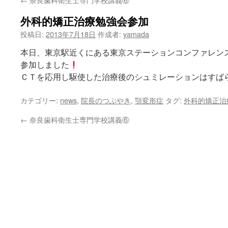
ン
外科的矯正治療勉強会参加
ツ
投稿日:
2013年7月18日
作成者:
yamada
へ
本日、東京駅近くにある東京ステーションコンファレン
ス
参加しました
ＣＴを応用し駆使した治療後のシュミレーションはすば
キ
ッ
カテゴリー:
news
,
院長のつぶやき
,
顎変形症
タグ:
外科的矯正治
プ
←
奈良歯科衛生士専門学校講義⑥