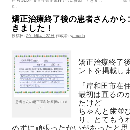
ン
た。
ツ
矯正治療終了後の患者さんから
へ
きました！
ス
投稿日:
2011年4月22日
作成者:
yamada
キ
ッ
矯正治療終了
プ
ントを掲載し
『岸和田市在
最初は直るの
たけど
患者さんの矯正歯科治療後のコメ
ント
ちゃんと歯並
り、とてもう
めずに頑張ったかいがあったと思