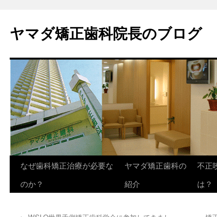
ヤマダ矯正歯科院長のブログ
コ
なぜ歯科矯正治療が必要な
ヤマダ矯正歯科の
不正
ン
のか？
紹介
は？
テ
←
WSLO世界舌側矯正歯科学会に参加してきまし
矯