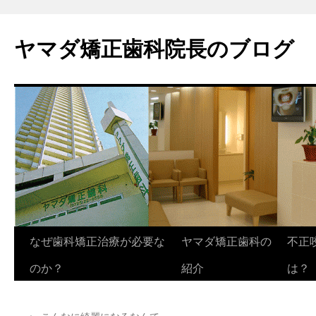
ヤマダ矯正歯科院長のブログ
コ
なぜ歯科矯正治療が必要な
ヤマダ矯正歯科の
不正
ン
のか？
紹介
は？
テ
←
こんなに綺麗になるなんて…