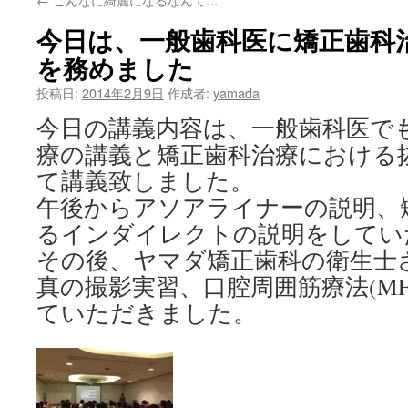
ン
今日は、一般歯科医に矯正歯科
ツ
を務めました
へ
投稿日:
2014年2月9日
作成者:
yamada
ス
今日の講義内容は、一般歯科医で
キ
療の講義と矯正歯科治療における
て講義致しました。
ッ
午後からアソアライナーの説明、
プ
るインダイレクトの説明をしてい
その後、ヤマダ矯正歯科の衛生士
真の撮影実習、口腔周囲筋療法(MF
ていただきました。