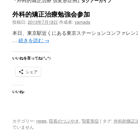
外科的矯正治療 顎変形症例
「
」タグアーカイブ
ン
外科的矯正治療勉強会参加
ツ
投稿日:
2013年7月18日
作成者:
yamada
へ
本日、東京駅近くにある東京ステーションコンファレン
ス
…
続きを読む
→
キ
いいねを言ってね(^｡^)
ッ
プ
シェア
いいね:
カテゴリー:
news
,
院長のつぶやき
,
顎変形症
|
タグ:
外科的矯正
ていません