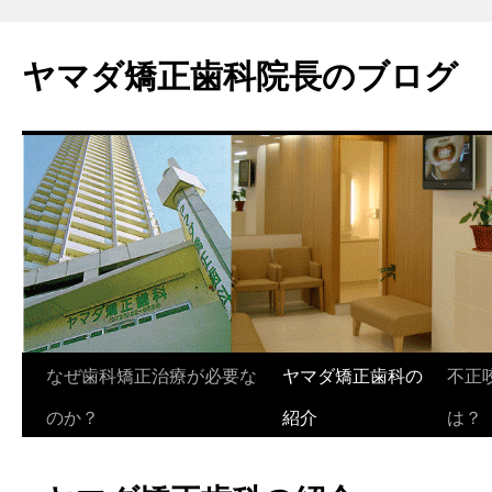
ヤマダ矯正歯科院長のブログ
コ
なぜ歯科矯正治療が必要な
ヤマダ矯正歯科の
不正
ン
のか？
紹介
は？
テ