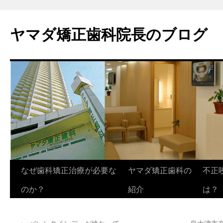
ヤマダ矯正歯科院長のブログ
コ
なぜ歯科矯正治療が必要な
ヤマダ矯正歯科の
不正
ン
のか？
紹介
は？
テ
←
バレンタインデーが終わって
泉大津市