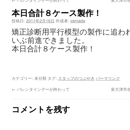
ン
本日合計８ケース製作！
ツ
投稿日:
2011年2月16日
作成者:
yamada
へ
矯正診断用平行模型の製作に追わ
ス
いぶ前進できました。
キ
本日合計８ケース製作！
ッ
プ
カテゴリー: 未分類 タグ:
スタッフのつぶやき
パーマリンク
←
バレンタインデーが終わって
泉大津市
コメントを残す