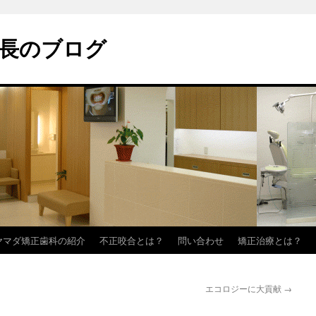
長のブログ
ヤマダ矯正歯科の紹介
不正咬合とは？
問い合わせ
矯正治療とは？
エコロジーに大貢献
→