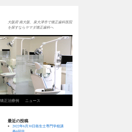
大阪府 南大阪、泉大津市で矯正歯科医院
を探すならヤマダ矯正歯科へ
矯正治療例
ニュース
最近の投稿
2022年6月30日衛生士専門学校講
義6回目