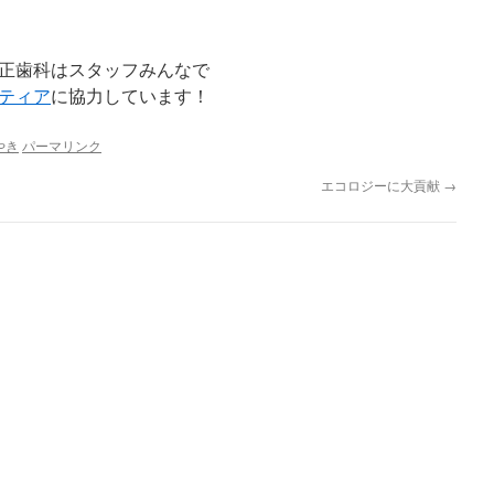
正歯科はスタッフみんなで
ティア
に協力しています！
やき
パーマリンク
エコロジーに大貢献
→