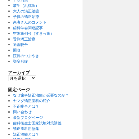
叢生（乱杭歯）
大人の矯正治療
子供の矯正治療
患者さんのコメント
歯科学会関連記事
空隙歯列弓（すきっ歯）
舌側矯正治療
過蓋咬合
開咬
院長のつぶやき
顎変形症
アーカイブ
ア
ー
カ
固定ページ
イ
なぜ歯科矯正治療が必要なのか？
ブ
ヤマダ矯正歯科の紹介
不正咬合とは？
問い合わせ
最新ブログページ
歯科衛生士国家試験対策講義
矯正歯科用語集
矯正治療とは？