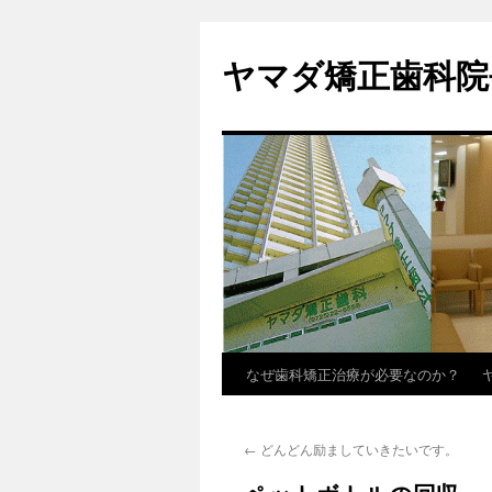
ヤマダ矯正歯科院
なぜ歯科矯正治療が必要なのか？
コ
ン
←
どんどん励ましていきたいです。
テ