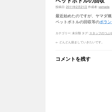
ペットボトルの回収
ン
投稿日:
2011年2月21日
作成者:
yamada
ツ
最近始めたのですが、ヤマダ矯
へ
ペットボトルの回収等の
ボラン
ス
カテゴリー: 未分類 タグ:
スタッフのつぶ
キ
←
どんどん励ましていきたいです。
ッ
コメントを残す
プ