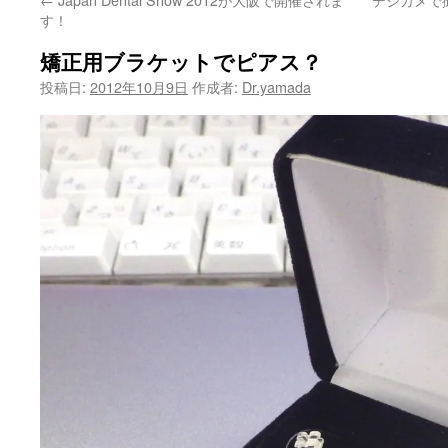
ン
す！
ツ
矯正用ブラケットでピアス？
へ
投稿日:
2012年10月9日
作成者:
Dr.yamada
ス
キ
ッ
プ