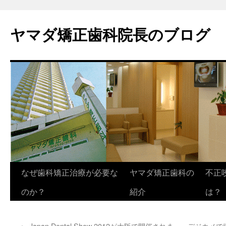
ヤマダ矯正歯科院長のブログ
コ
なぜ歯科矯正治療が必要な
ヤマダ矯正歯科の
不正
ン
のか？
紹介
は？
テ
←
Japan Dental Show 2012が大阪で開催されま
デジカメで