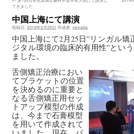
ン
てきました
ツ
中国上海にて講演
へ
投稿日:
2019年2月25日
作成者:
yamada
ス
中国上海にて2月25日”リンガル矯
ジタル環境の臨床的有用性”とい
キ
ました。
ッ
舌側矯正治療におい
プ
てブラケットの位置
を決めるのに重要と
なる舌側矯正用セッ
トアップ模型の作成
は、今まで石膏模型
を用いて作成されて
いました。現在、パ