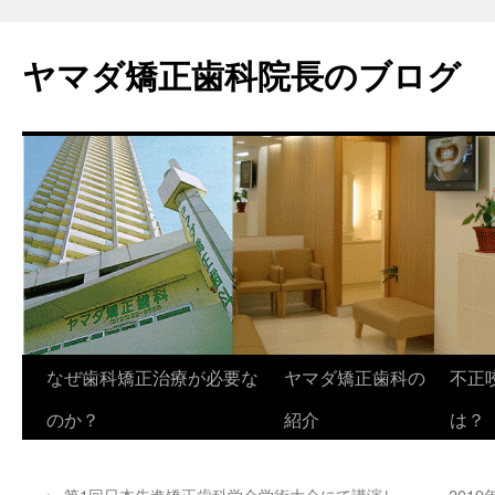
ヤマダ矯正歯科院長のブログ
コ
なぜ歯科矯正治療が必要な
ヤマダ矯正歯科の
不正
ン
のか？
紹介
は？
テ
←
第1回日本先進矯正歯科学会学術大会にて講演し
201