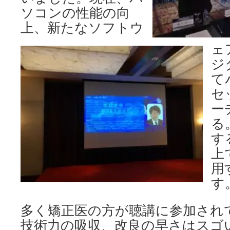
ソコンの性能の向
上、新たなソフトウ
ェ
ジ
て
セ
ー
る
す
上
用
す
多く矯正医の方が聴講に参加され
技術力の吸収、改良の早さはスゴ