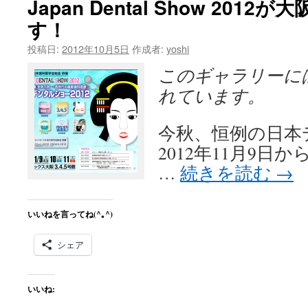
Japan Dental Show 201
ラ
す！
ケ
ッ
投稿日:
2012年10月5日
作成者:
yoshi
ト
で
このギャラリーに
ピ
れています。
ア
ス？
は
今秋、恒例の日本
2012年11月9日
…
続きを読む
→
いいねを言ってね(^｡^)
シェア
いいね: