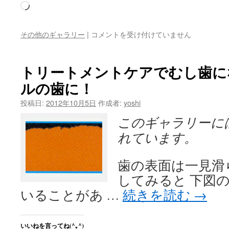
読
み
込
Japan
その他のギャラリー
|
コメントを受け付けていません
み
Dental
Show
中…
2012
トリートメントケアでむし歯に
が
ルの歯に！
大
阪
投稿日:
2012年10月5日
作成者:
yoshi
で
開
このギャラリーに
催
れています。
さ
れ
ま
歯の表面は一見滑
す！
は
してみると 下図
いることがあ …
続きを読む
→
いいねを言ってね(^｡^)