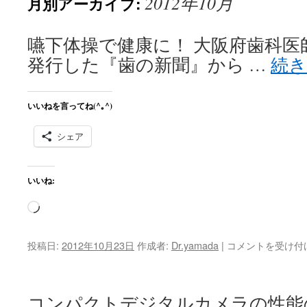
2012年10月
月別アーカイブ:
ン
ツ
嚥下体操で健康に！ 大阪府歯科医師
へ
発行した『歯の新聞』から …
続
ス
いいねを言ってね(^｡^)
キ
ッ
シェア
プ
いいね:
読
み
込
嚥
投稿日:
2012年10月23日
作成者:
Dr.yamada
|
コメントを受け付
み
下
体
中…
操
コンパクトデジタルカメラの性能
で