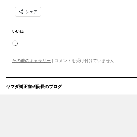
シェア
いいね:
読
み
込
ト
その他のギャラリー
|
コメントを受け付けていません
み
リ
ー
中…
ト
メ
ヤマダ矯正歯科院長のブログ
ン
ト
ケ
ア
で
む
し
歯