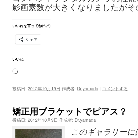
健
影画素数が大きくなりましたがそ
康
に！
は
いいねを言ってね(^｡^)
シェア
いいね:
読
み
込
投稿日:
2012年10月19日
作成者:
Dr.yamada
|
コメントする
み
中…
矯正用ブラケットでピアス？
投稿日:
2012年10月9日
作成者:
Dr.yamada
このギャラリーに