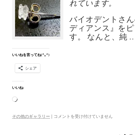
れています。
バイオデントさん
ディアンス』をピ
す。 なんと、純 
いいねを言ってね(^｡^)
シェア
いいね:
読
み
込
矯
その他のギャラリー
|
コメントを受け付けていません
み
正
用
中…
ブ